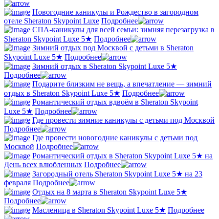
Новогодние каникулы и Рождество в загородном
отеле Sheraton Skypoint Luxe
Подробнее
СПА-каникулы для всей семьи: зимняя перезагрузка в
Sheraton Skypoint Luxe 5★
Подробнее
Зимний отдых под Москвой с детьми в Sheraton
Skypoint Luxe 5★
Подробнее
Зимний отдых в Sheraton Skypoint Luxe 5★
Подробнее
Подарите близким не вещь, а впечатление — зимний
отдых в Sheraton Skypoint Luxe 5★
Подробнее
Романтический отдых вдвоём в Sheraton Skypoint
Luxe 5★
Подробнее
Где провести зимние каникулы с детьми под Москвой
Подробнее
Где провести новогодние каникулы с детьми под
Москвой
Подробнее
Романтический отдых в Sheraton Skypoint Luxe 5★ на
День всех влюбленных
Подробнее
Загородный отель Sheraton Skypoint Luxe 5★ на 23
февраля
Подробнее
Отдых на 8 марта в Sheraton Skypoint Luxe 5★
Подробнее
Масленица в Sheraton Skypoint Luxe 5★
Подробнее