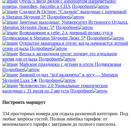
Отель 5 звёзд рядом с аэропортом Шереметьево:
номера, трансфер, бассейн и СПА
Подробнее
Сладкое & Острое: “Сладкие” выходные с перчинкой
в Sheraton Skypoint 5*
Подробнее
Зачетные выходные: Университет Истинного Отдыха.
Sheraton Skypoint Люкс 5*
Подробнее
Возвращение к себе: 2-х дневный релакс-тур в
Подмосковье в Sheraton Skypoint Люкс 5*
Подробнее
Открытие аквапарка в отеле: когда начинается летний
сезон отдыха
Подробнее
Весна в загородном отеле: почему это идеальное
время для отдыха
Подробнее
Майские праздники с детьми в отеле Подмосковья
Подробнее
Зимний отдых “всё включено” в лесу — Sheraton
Skypoint Luxe 5★
Подробнее
Человечество 2.0 Уникальные тематические
выходные с 31 июля по 2 августа
Подробнее
Построить маршрут
334 просторных номера для отдыха различной категории. Под
любые запросы гостей. Полная линейка тарифов: от
минимального тарифа с завтраком до полного пансиона.