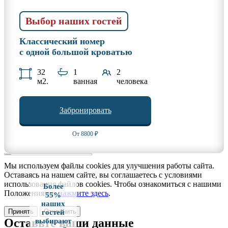
Выбор наших гостей
Классический номер
с одной большой кроватью
32
1
2
м2.
ванная
человека
Забронировать
От 8800 ₽
Мы используем файлы cookies для улучшения работы сайта.
Оставаясь на нашем сайте, вы соглашаетесь с условиями
использования файлов cookies. Чтобы ознакомиться с нашими
Более
Положениями,
нажмите здесь
.
55%
наших
Принять
Отклонить
гостей
Оставьте ваши данные
выбирают