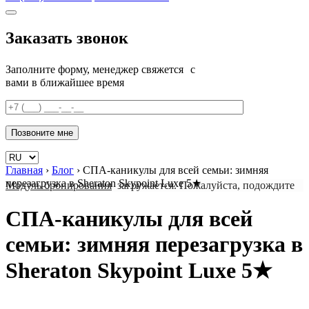
Заказать звонок
Заполните форму, менеджер свяжется с
вами в ближайшее время
Главная
›
Блог
›
СПА-каникулы для всей семьи: зимняя
перезагрузка в Sheraton Skypoint Luxe 5★
Модуль бронирования
загружается. Пожалуйста, подождите
СПА-каникулы для всей
семьи: зимняя перезагрузка в
Sheraton Skypoint Luxe 5★