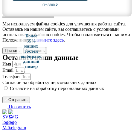
От 8800 ₽
Мы используем файлы cookies для улучшения работы сайта.
Оставаясь на нашем сайте, вы соглашаетесь с условиями
использования файлов cookies. Чтобы ознакомиться с нашими
Более
Положениями,
нажмите здесь
.
55%
наших
Принять
Отклонить
гостей
Оставьте ваши данные
выбирают
данный
Имя
номер
Email
Телефон
Согласие на обработку персональных данных
Согласие на обработку персональных данных
Отправить
Позвонить