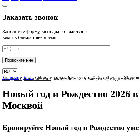
Заказать звонок
Заполните форму, менеджер свяжется с
вами в ближайшее время
Главная
›
Блог
›
Новый год и Рождество 2026 в Sheraton Skypo
Модуль бронирования
загружается. Пожалуйста, подождите
Новый год и Рождество 2026 в
Москвой
Бронируйте Новый год и Рождество уже