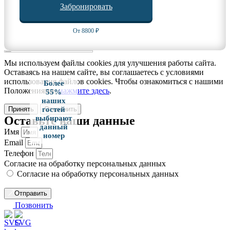
Забронировать
От 8800 ₽
Мы используем файлы cookies для улучшения работы сайта.
Оставаясь на нашем сайте, вы соглашаетесь с условиями
использования файлов cookies. Чтобы ознакомиться с нашими
Более
Положениями,
нажмите здесь
.
55%
наших
Принять
Отклонить
гостей
Оставьте ваши данные
выбирают
данный
Имя
номер
Email
Телефон
Согласие на обработку персональных данных
Согласие на обработку персональных данных
Отправить
Позвонить