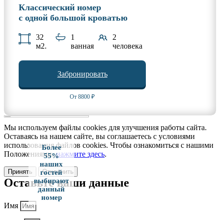
Классический номер
с одной большой кроватью
32
1
2
м2.
ванная
человека
Забронировать
От 8800 ₽
Мы используем файлы cookies для улучшения работы сайта.
Оставаясь на нашем сайте, вы соглашаетесь с условиями
использования файлов cookies. Чтобы ознакомиться с нашими
Более
Положениями,
нажмите здесь
.
55%
наших
Принять
Отклонить
гостей
Оставьте ваши данные
выбирают
данный
номер
Имя