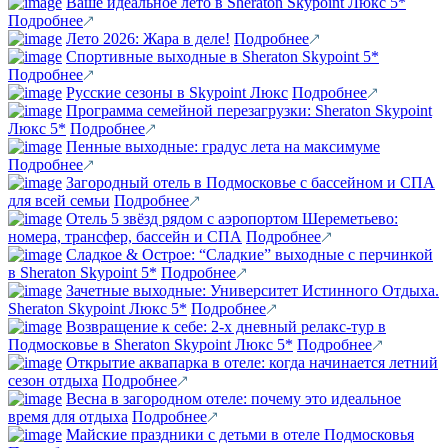
Ваше идеальное лето в Sheraton Skypoint Люкс 5*
Подробнее
Лето 2026: Жара в деле!
Подробнее
Спортивные выходные в Sheraton Skypoint 5*
Подробнее
Русские сезоны в Skypoint Люкс
Подробнее
Программа семейной перезагрузки: Sheraton Skypoint
Люкс 5*
Подробнее
Пенные выходные: градус лета на максимуме
Подробнее
Загородный отель в Подмосковье с бассейном и СПА
для всей семьи
Подробнее
Отель 5 звёзд рядом с аэропортом Шереметьево:
номера, трансфер, бассейн и СПА
Подробнее
Сладкое & Острое: “Сладкие” выходные с перчинкой
в Sheraton Skypoint 5*
Подробнее
Зачетные выходные: Университет Истинного Отдыха.
Sheraton Skypoint Люкс 5*
Подробнее
Возвращение к себе: 2-х дневный релакс-тур в
Подмосковье в Sheraton Skypoint Люкс 5*
Подробнее
Открытие аквапарка в отеле: когда начинается летний
сезон отдыха
Подробнее
Весна в загородном отеле: почему это идеальное
время для отдыха
Подробнее
Майские праздники с детьми в отеле Подмосковья