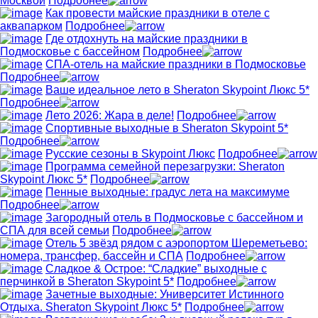
Москвой
Подробнее
Как провести майские праздники в отеле с
аквапарком
Подробнее
Где отдохнуть на майские праздники в
Подмосковье с бассейном
Подробнее
СПА-отель на майские праздники в Подмосковье
Подробнее
Ваше идеальное лето в Sheraton Skypoint Люкс 5*
Подробнее
Лето 2026: Жара в деле!
Подробнее
Спортивные выходные в Sheraton Skypoint 5*
Подробнее
Русские сезоны в Skypoint Люкс
Подробнее
Программа семейной перезагрузки: Sheraton
Skypoint Люкс 5*
Подробнее
Пенные выходные: градус лета на максимуме
Подробнее
Загородный отель в Подмосковье с бассейном и
СПА для всей семьи
Подробнее
Отель 5 звёзд рядом с аэропортом Шереметьево:
номера, трансфер, бассейн и СПА
Подробнее
Сладкое & Острое: “Сладкие” выходные с
перчинкой в Sheraton Skypoint 5*
Подробнее
Зачетные выходные: Университет Истинного
Отдыха. Sheraton Skypoint Люкс 5*
Подробнее