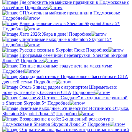
Где отдохнуть на майские праздники в Подмосковье с
бассейном
Подробнее
СПА-отель на майские праздники в Подмосковье
Подробнее
Ваше идеальное лето в Sheraton Skypoint Люкс 5*
Подробнее
Лето 2026: Жара в деле!
Подробнее
Спортивные выходные в Sheraton Skypoint 5*
Подробнее
Русские сезоны в Skypoint Люкс
Подробнее
Программа семейной перезагрузки: Sheraton Skypoint
Люкс 5*
Подробнее
Пенные выходные: градус лета на максимуме
Подробнее
Загородный отель в Подмосковье с бассейном и СПА
для всей семьи
Подробнее
Отель 5 звёзд рядом с аэропортом Шереметьево:
номера, трансфер, бассейн и СПА
Подробнее
Сладкое & Острое: “Сладкие” выходные с перчинкой
в Sheraton Skypoint 5*
Подробнее
Зачетные выходные: Университет Истинного Отдыха.
Sheraton Skypoint Люкс 5*
Подробнее
Возвращение к себе: 2-х дневный релакс-тур в
Подмосковье в Sheraton Skypoint Люкс 5*
Подробнее
Открытие аквапарка в отеле: когда начинается летний