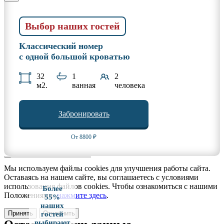
Выбор наших гостей
Классический номер
с одной большой кроватью
32
1
2
м2.
ванная
человека
Забронировать
От 8800 ₽
Мы используем файлы cookies для улучшения работы сайта.
Оставаясь на нашем сайте, вы соглашаетесь с условиями
использования файлов cookies. Чтобы ознакомиться с нашими
Более
Положениями,
нажмите здесь
.
55%
наших
Принять
Отклонить
гостей
выбирают