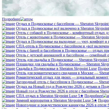
Подробнее
Отдых в Подмосковье с бассейном — Sheraton Skypoin
Отдых в Подмосковье всё включено в Sheraton Skypoin
Отель с собакой в Подмосковье – комфортный отдых дл
Отель с животными в Подмосковье — Sheraton Skypoin
Отдых в Подмосковье на выходные — уют, комфорт и 
СПА-отель в Подмосковье с бассейном и «всё включен
Отель с баней и бассейном в Подмосковье — отдых пр
Отель с детской анимацией и бассейном — семейный от
Отель для свадьбы в Подмосковье — Sheraton Skypoint
Площадки для свадьбы в Подмосковье — Sheraton Skyp
Свадьба в Подмосковье в Sheraton Skypoint Luxe
Подро
Отель для романтического свидания в Москве — Sherat
Романтический отдых для двоих — идеальный момент т
Загородный отель с бассейном в Подмосковье — Sherat
Отдых на Новый год и Рождество 2026 с детьми в Подм
Новый год и Рождество 2026 в отеле с бассейном Shera
СПА отдых в Sheraton Skypoint Luxe 5★
Подробнее
Зимний корпоратив в Sheraton Skypoint Luxe 5★
Подро
Новогодние и рождественские каникулы 2026 в отеле S