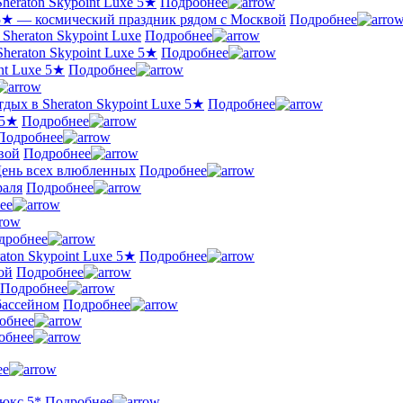
heraton Skypoint Luxe 5★
Подробнее
e 5★ — космический праздник рядом с Москвой
Подробнее
Sheraton Skypoint Luxe
Подробнее
heraton Skypoint Luxe 5★
Подробнее
nt Luxe 5★
Подробнее
дых в Sheraton Skypoint Luxe 5★
Подробнее
 5★
Подробнее
Подробнее
вой
Подробнее
 День всех влюбленных
Подробнее
раля
Подробнее
ее
дробнее
aton Skypoint Luxe 5★
Подробнее
ой
Подробнее
Подробнее
бассейном
Подробнее
обнее
обнее
ее
Люкс 5*
Подробнее