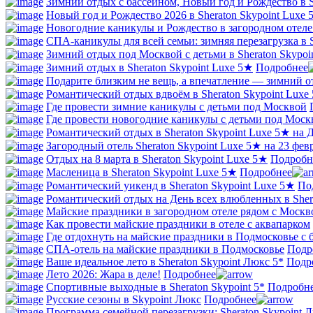
Зимний отдых с бассейном, Новый год и Рождество в S
Новый год и Рождество 2026 в Sheraton Skypoint Lux
Новогодние каникулы и Рождество в загородном отеле 
СПА-каникулы для всей семьи: зимняя перезагрузка в S
Зимний отдых под Москвой с детьми в Sheraton Skypoi
Зимний отдых в Sheraton Skypoint Luxe 5★
Подробнее
Подарите близким не вещь, а впечатление — зимний от
Романтический отдых вдвоём в Sheraton Skypoint Luxe
Где провести зимние каникулы с детьми под Москвой
Где провести новогодние каникулы с детьми под Моск
Романтический отдых в Sheraton Skypoint Luxe 5★ на
Загородный отель Sheraton Skypoint Luxe 5★ на 23 фев
Отдых на 8 марта в Sheraton Skypoint Luxe 5★
Подробн
Масленица в Sheraton Skypoint Luxe 5★
Подробнее
Романтический уикенд в Sheraton Skypoint Luxe 5★
По
Романтический отдых на День всех влюбленных в Sher
Майские праздники в загородном отеле рядом с Москв
Как провести майские праздники в отеле с аквапарком
Где отдохнуть на майские праздники в Подмосковье с 
СПА-отель на майские праздники в Подмосковье
Подр
Ваше идеальное лето в Sheraton Skypoint Люкс 5*
Подр
Лето 2026: Жара в деле!
Подробнее
Спортивные выходные в Sheraton Skypoint 5*
Подробн
Русские сезоны в Skypoint Люкс
Подробнее
Программа семейной перезагрузки: Sheraton Skypoint 