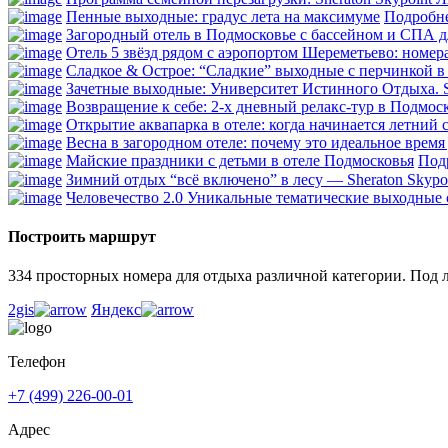
Пенные выходные: градус лета на максимуме
Подробн
Загородный отель в Подмосковье с бассейном и СПА д
Отель 5 звёзд рядом с аэропортом Шереметьево: номер
Сладкое & Острое: “Сладкие” выходные с перчинкой в S
Зачетные выходные: Университет Истинного Отдыха. S
Возвращение к себе: 2-х дневный релакс-тур в Подмоск
Открытие аквапарка в отеле: когда начинается летний 
Весна в загородном отеле: почему это идеальное время
Майские праздники с детьми в отеле Подмосковья
Под
Зимний отдых “всё включено” в лесу — Sheraton Skypo
Человечество 2.0 Уникальные тематические выходные с
Построить маршрут
334 просторных номера для отдыха различной категории. Под 
2gis
Яндекс
Телефон
+7 (499) 226-00-01
Адрес