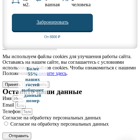
м2.
ванная
человека
Забронировать
От 8800 ₽
Мы используем файлы cookies для улучшения работы сайта.
Оставаясь на нашем сайте, вы соглашаетесь с условиями
использования файлов cookies. Чтобы ознакомиться с нашими
Более
Положениями,
нажмите здесь
.
55%
наших
Принять
Отклонить
гостей
Оставьте ваши данные
выбирают
данный
Имя
номер
Email
Телефон
Согласие на обработку персональных данных
Согласие на обработку персональных данных
Отправить