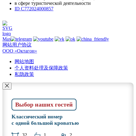
в сфере туристической деятельности
ID С772024000857
网站用户协议
ООО «Октагон»
网站地图
个人资料处理及保障政策
私隐政策
Выбор наших гостей
Классический номер
с одной большой кроватью
32
1
2