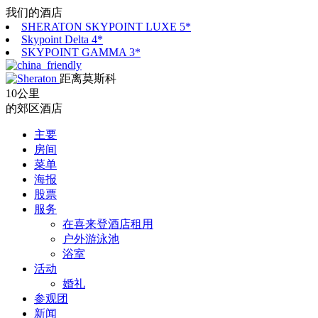
我们的酒店
SHERATON SKYPOINT LUXE 5*
Skypoint Delta 4*
SKYPOINT GAMMA 3*
距离莫斯科
10公里
的郊区酒店
主要
房间
菜单
海报
股票
服务
在喜来登酒店租用
户外游泳池
浴室
活动
婚礼
参观团
新闻