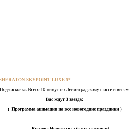
HERATON SKYPOINT LUXE 5*
одмосковья. Всего 10 минут по Ленинградскому шоссе и вы смо
Вас ждут 3 заезда:
( Программа анимации на все новогодние праздники )
Встреча Нового года (с гала-ужином)