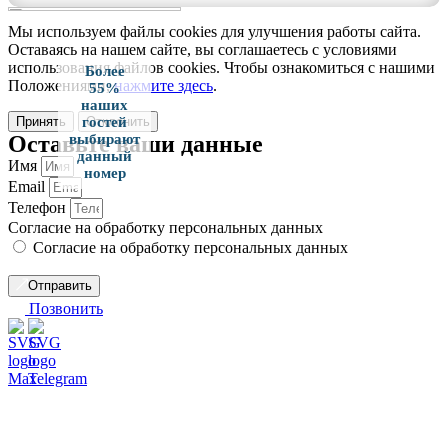
Мы используем файлы cookies для улучшения работы сайта.
Оставаясь на нашем сайте, вы соглашаетесь с условиями
использования файлов cookies. Чтобы ознакомиться с нашими
Более
Положениями,
нажмите здесь
.
55%
наших
Принять
Отклонить
гостей
Оставьте ваши данные
выбирают
данный
Имя
номер
Email
Телефон
Согласие на обработку персональных данных
Согласие на обработку персональных данных
Отправить
Позвонить