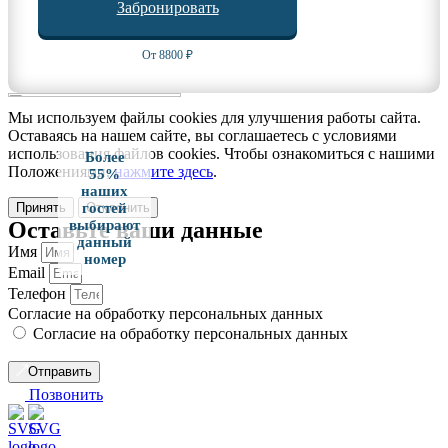
Забронировать
От 8800 ₽
Мы используем файлы cookies для улучшения работы сайта.
Оставаясь на нашем сайте, вы соглашаетесь с условиями
использования файлов cookies. Чтобы ознакомиться с нашими
Более
Положениями,
нажмите здесь
.
55%
наших
Принять
Отклонить
гостей
Оставьте ваши данные
выбирают
данный
Имя
номер
Email
Телефон
Согласие на обработку персональных данных
Согласие на обработку персональных данных
Отправить
Позвонить