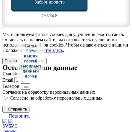
Забронировать
От 8800 ₽
Мы используем файлы cookies для улучшения работы сайта.
Оставаясь на нашем сайте, вы соглашаетесь с условиями
использования файлов cookies. Чтобы ознакомиться с нашими
Более
Положениями,
нажмите здесь
.
55%
наших
Принять
Отклонить
гостей
Оставьте ваши данные
выбирают
данный
Имя
номер
Email
Телефон
Согласие на обработку персональных данных
Согласие на обработку персональных данных
Отправить
Позвонить