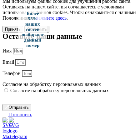
Мы используем файлы cookies для улучшения работы сайта.
Оставаясь на нашем сайте, вы соглашаетесь с условиями
использования файлов cookies. Чтобы ознакомиться с нашими
Более
Положениями,
нажмите здесь
.
55%
наших
Принять
Отклонить
гостей
Оставьте ваши данные
выбирают
данный
номер
Имя
Email
Телефон
Согласие на обработку персональных данных
Согласие на обработку персональных данных
Отправить
Позвонить