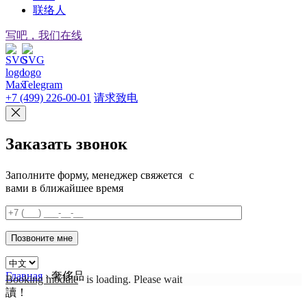
联络人
写吧，我们在线
+7 (499) 226-00-01
请求致电
Заказать звонок
Заполните форму, менеджер свяжется с
вами в ближайшее время
Главная
›
奢侈品
Booking module
is loading. Please wait
讀！