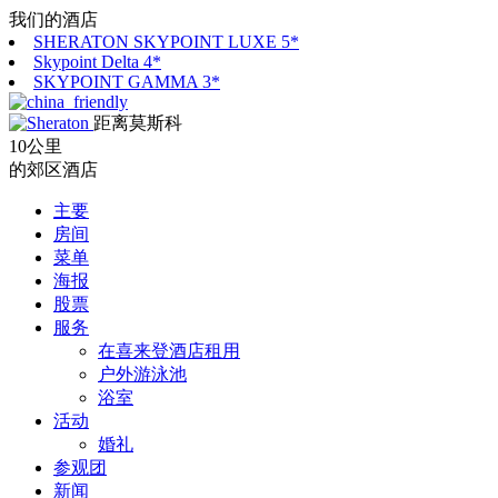
我们的酒店
SHERATON SKYPOINT LUXE 5*
Skypoint Delta 4*
SKYPOINT GAMMA 3*
距离莫斯科
10公里
的郊区酒店
主要
房间
菜单
海报
股票
服务
在喜来登酒店租用
户外游泳池
浴室
活动
婚礼
参观团
新闻