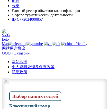
招聘
分类
Единый реестр объектов классификации
в сфере туристической деятельности
ID С772024000857
网站用户协议
ООО «Октагон»
网站地图
个人资料处理及保障政策
私隐政策
Выбор наших гостей
Классический номер