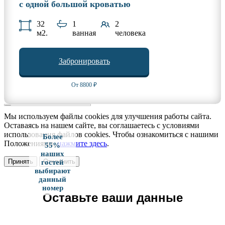
с одной большой кроватью
32
1
2
м2.
ванная
человека
Забронировать
От 8800 ₽
Мы используем файлы cookies для улучшения работы сайта.
Оставаясь на нашем сайте, вы соглашаетесь с условиями
использования файлов cookies. Чтобы ознакомиться с нашими
Более
Положениями,
нажмите здесь
.
55%
наших
Принять
Отклонить
гостей
выбирают
данный
номер
Оставьте ваши данные