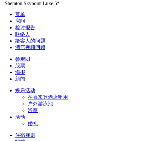
"Sheraton Skypoint Luxe 5*"
菜单
房间
检讨报告
联络人
给客人的问题
酒店视频回顾
参观团
股票
海报
新闻
娱乐活动
在喜来登酒店租用
户外游泳池
浴室
活动
婚礼
住宿规则