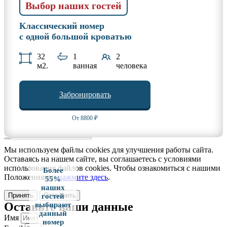
Выбор наших гостей
Классический номер
с одной большой кроватью
32
1
2
м2.
ванная
человека
Забронировать
От 8800 ₽
Мы используем файлы cookies для улучшения работы сайта.
Оставаясь на нашем сайте, вы соглашаетесь с условиями
использования файлов cookies. Чтобы ознакомиться с нашими
Более
Положениями,
нажмите здесь
.
55%
наших
Принять
Отклонить
гостей
Оставьте ваши данные
выбирают
данный
Имя
номер