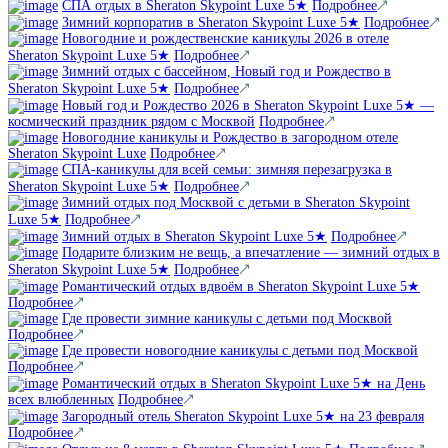
СПА отдых в Sheraton Skypoint Luxe 5★
Подробнее
Зимний корпоратив в Sheraton Skypoint Luxe 5★
Подробнее
Новогодние и рождественские каникулы 2026 в отеле
Sheraton Skypoint Luxe 5★
Подробнее
Зимний отдых с бассейном, Новый год и Рождество в
Sheraton Skypoint Luxe 5★
Подробнее
Новый год и Рождество 2026 в Sheraton Skypoint Luxe 5★ —
космический праздник рядом с Москвой
Подробнее
Новогодние каникулы и Рождество в загородном отеле
Sheraton Skypoint Luxe
Подробнее
СПА-каникулы для всей семьи: зимняя перезагрузка в
Sheraton Skypoint Luxe 5★
Подробнее
Зимний отдых под Москвой с детьми в Sheraton Skypoint
Luxe 5★
Подробнее
Зимний отдых в Sheraton Skypoint Luxe 5★
Подробнее
Подарите близким не вещь, а впечатление — зимний отдых в
Sheraton Skypoint Luxe 5★
Подробнее
Романтический отдых вдвоём в Sheraton Skypoint Luxe 5★
Подробнее
Где провести зимние каникулы с детьми под Москвой
Подробнее
Где провести новогодние каникулы с детьми под Москвой
Подробнее
Романтический отдых в Sheraton Skypoint Luxe 5★ на День
всех влюбленных
Подробнее
Загородный отель Sheraton Skypoint Luxe 5★ на 23 февраля
Подробнее