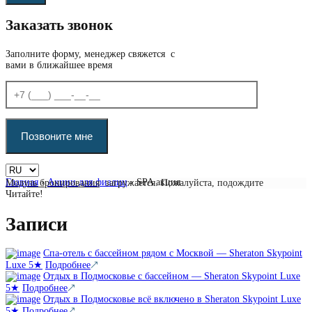
Заказать звонок
Заполните форму, менеджер свяжется с
вами в ближайшее время
Главная
›
Акции для физлиц
›
SPA акция
Модуль бронирования
загружается. Пожалуйста, подождите
Читайте!
Записи
Спа-отель с бассейном рядом с Москвой — Sheraton Skypoint
Luxe 5★
Подробнее
Отдых в Подмосковье с бассейном — Sheraton Skypoint Luxe
5★
Подробнее
Отдых в Подмосковье всё включено в Sheraton Skypoint Luxe
5★
Подробнее