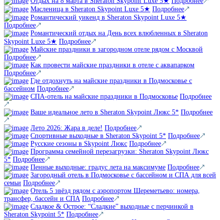
Отдых на 8 марта в Sheraton Skypoint Luxe 5★
Подробнее
Масленица в Sheraton Skypoint Luxe 5★
Подробнее
Романтический уикенд в Sheraton Skypoint Luxe 5★
Подробнее
Романтический отдых на День всех влюбленных в Sheraton
Skypoint Luxe 5★
Подробнее
Майские праздники в загородном отеле рядом с Москвой
Подробнее
Как провести майские праздники в отеле с аквапарком
Подробнее
Где отдохнуть на майские праздники в Подмосковье с
бассейном
Подробнее
СПА-отель на майские праздники в Подмосковье
Подробнее
Ваше идеальное лето в Sheraton Skypoint Люкс 5*
Подробнее
Лето 2026: Жара в деле!
Подробнее
Спортивные выходные в Sheraton Skypoint 5*
Подробнее
Русские сезоны в Skypoint Люкс
Подробнее
Программа семейной перезагрузки: Sheraton Skypoint Люкс
5*
Подробнее
Пенные выходные: градус лета на максимуме
Подробнее
Загородный отель в Подмосковье с бассейном и СПА для всей
семьи
Подробнее
Отель 5 звёзд рядом с аэропортом Шереметьево: номера,
трансфер, бассейн и СПА
Подробнее
Сладкое & Острое: “Сладкие” выходные с перчинкой в
Sheraton Skypoint 5*
Подробнее