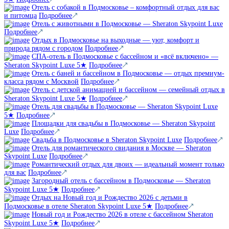
Отель с собакой в Подмосковье – комфортный отдых для вас
и питомца
Подробнее
Отель с животными в Подмосковье — Sheraton Skypoint Luxe
Подробнее
Отдых в Подмосковье на выходные — уют, комфорт и
природа рядом с городом
Подробнее
СПА-отель в Подмосковье с бассейном и «всё включено» —
Sheraton Skypoint Luxe 5★
Подробнее
Отель с баней и бассейном в Подмосковье — отдых премиум-
класса рядом с Москвой
Подробнее
Отель с детской анимацией и бассейном — семейный отдых в
Sheraton Skypoint Luxe 5★
Подробнее
Отель для свадьбы в Подмосковье — Sheraton Skypoint Luxe
5★
Подробнее
Площадки для свадьбы в Подмосковье — Sheraton Skypoint
Luxe
Подробнее
Свадьба в Подмосковье в Sheraton Skypoint Luxe
Подробнее
Отель для романтического свидания в Москве — Sheraton
Skypoint Luxe
Подробнее
Романтический отдых для двоих — идеальный момент только
для вас
Подробнее
Загородный отель с бассейном в Подмосковье — Sheraton
Skypoint Luxe 5★
Подробнее
Отдых на Новый год и Рождество 2026 с детьми в
Подмосковье в отеле Sheraton Skypoint Luxe 5★
Подробнее
Новый год и Рождество 2026 в отеле с бассейном Sheraton
Skypoint Luxe 5★
Подробнее